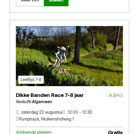
Meer info
Boeken
Leeftijd 7-8
Dikke Banden Race 7-8 jaar
4.3
(40)
Venlo.fit
Algemeen
zaterdag 22 augustus
12:00 - 12:30
Pumptrack
,
Mulkenshofweg 1
Gratis
Voldoende plekken