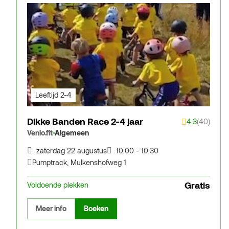
Leeftijd 2-4
Dikke Banden Race 2-4 jaar
4.3
(40)
Venlo.fit
Algemeen
zaterdag 22 augustus
10:00 - 10:30
Pumptrack
,
Mulkenshofweg 1
Gratis
Voldoende plekken
Meer info
Boeken