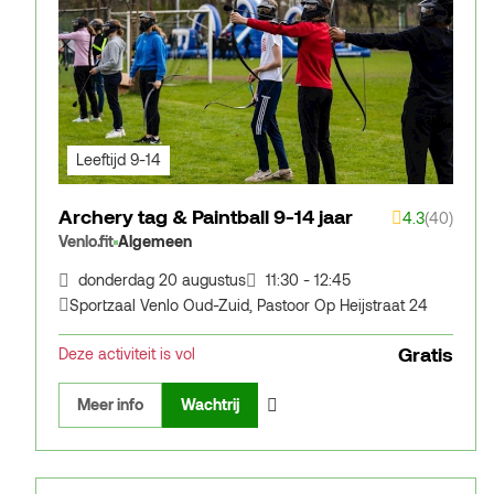
Leeftijd 9-14
Archery tag & Paintball 9-14 jaar
4.3
(40)
Venlo.fit
Algemeen
donderdag 20 augustus
11:30 - 12:45
Sportzaal Venlo Oud-Zuid
,
Pastoor Op Heijstraat 24
Gratis
Deze activiteit is vol
Meer info
Wachtrij