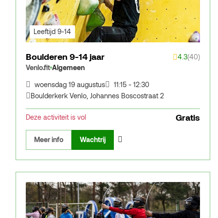
Leeftijd 9-14
Boulderen 9-14 jaar
4.3
(40)
Venlo.fit
Algemeen
woensdag 19 augustus
11:15 - 12:30
Boulderkerk Venlo
,
Johannes Boscostraat 2
Gratis
Deze activiteit is vol
Meer info
Wachtrij