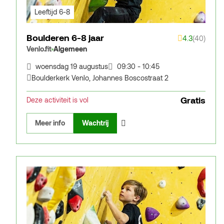
Leeftijd 6-8
Boulderen 6-8 jaar
4.3
(40)
Venlo.fit
Algemeen
woensdag 19 augustus
09:30 - 10:45
Boulderkerk Venlo
,
Johannes Boscostraat 2
Gratis
Deze activiteit is vol
Meer info
Wachtrij