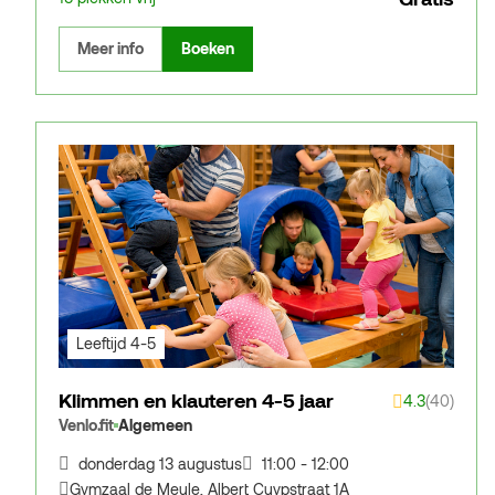
Meer info
Boeken
Leeftijd 4-5
Klimmen en klauteren 4-5 jaar
4.3
(40)
Venlo.fit
Algemeen
donderdag 13 augustus
11:00 - 12:00
Gymzaal de Meule
,
Albert Cuypstraat 1A