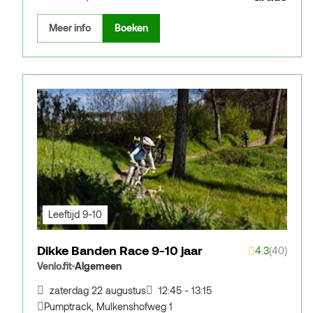
Meer info
Boeken
Leeftijd 9-10
Dikke Banden Race 9-10 jaar
4.3
(40)
Venlo.fit
Algemeen
zaterdag 22 augustus
12:45 - 13:15
Pumptrack
,
Mulkenshofweg 1