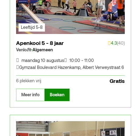
Leeftijd 5-8
Apenkooi 5 - 8 jaar
4.3
(40)
Venlo.fit
Algemeen
maandag 10 augustus
10:00 - 11:00
Gymzaal Boulevard Hazenkamp
,
Albert Verweystraat 6
Gratis
6 plekken vrij
Meer info
Boeken