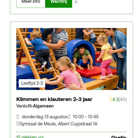
Meer info
Wachtrij
Leeftijd 2-3
Klimmen en klauteren 2-3 jaar
4.3
(40)
Venlo.fit
Algemeen
donderdag 13 augustus
10:00 - 10:45
Gymzaal de Meule
,
Albert Cuypstraat 1A
Gratis
15 plekken vrij