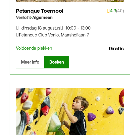
Petanque Toernooi
4.3
(40)
Venlo.fit
Algemeen
dinsdag 18 augustus
10:00 - 13:00
Petanque Club Venlo
,
Maashoflaan 7
Gratis
Voldoende plekken
Meer info
Boeken