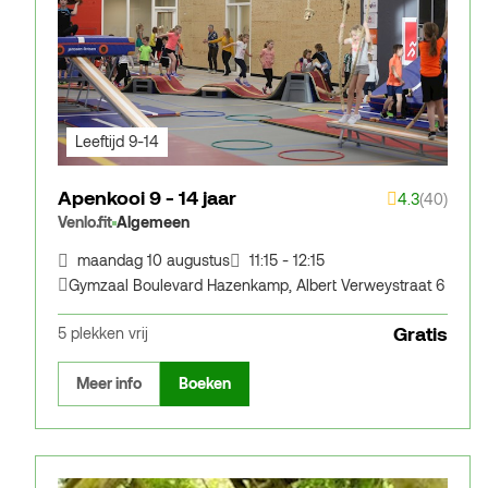
Leeftijd 9-14
Apenkooi 9 - 14 jaar
4.3
(40)
Venlo.fit
Algemeen
maandag 10 augustus
11:15 - 12:15
Gymzaal Boulevard Hazenkamp
,
Albert Verweystraat 6
Gratis
5 plekken vrij
Meer info
Boeken