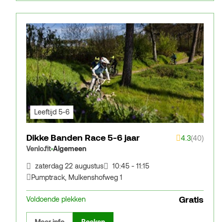
Leeftijd 5-6
Dikke Banden Race 5-6 jaar
4.3
(40)
Venlo.fit
Algemeen
zaterdag 22 augustus
10:45 - 11:15
Pumptrack
,
Mulkenshofweg 1
Gratis
Voldoende plekken