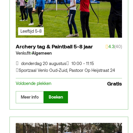
Leeftijd 5-8
Archery tag & Paintball 5-8 jaar
4.3
(40)
Venlo.fit
Algemeen
donderdag 20 augustus
10:00 - 11:15
Sportzaal Venlo Oud-Zuid
,
Pastoor Op Heijstraat 24
Gratis
Voldoende plekken
Meer info
Boeken