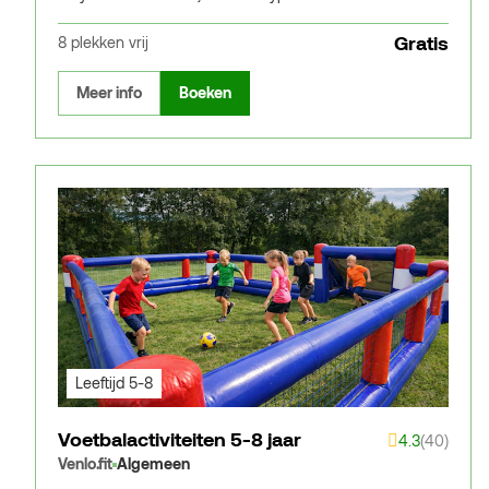
Gratis
8 plekken vrij
Meer info
Boeken
Leeftijd 5-8
Voetbalactiviteiten 5-8 jaar
4.3
(40)
Venlo.fit
Algemeen