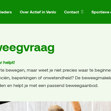
ieders
Over Actief in Venlo
Contact
Sportieve
weegvraag
 helpt!
f te bewegen, maar weet je niet precies waar te beginnen
anciën, beperkingen of onwetendheid? De beweegmakelaa
den en helpt je met een passend beweegaanbod.