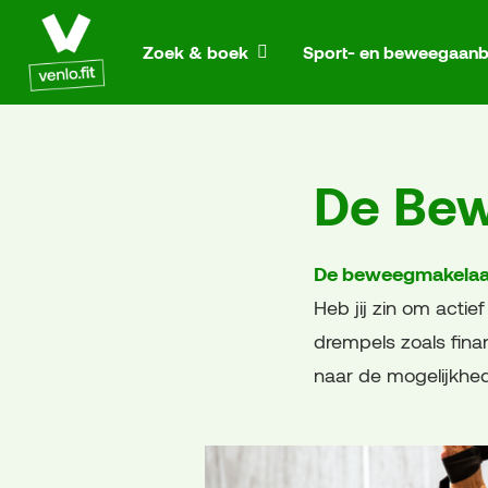
Ga naar de homepage van Actief in Venlo
Zoek & boek
Sport- en beweegaanb
De Be
De beweegmakelaar
Heb jij zin om actie
drempels zoals fin
naar de mogelijkhe